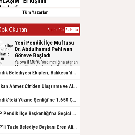
YLAŞIM “Er kişinin
dından”
Tüm Yazarlar
aziran 2021, Pazartesi
ok Okunan
Bugün
Dün
Bu Hafta
Yeni Pendik İlçe Müftüsü
Dr. Abdulhamid Pehlivan
Göreve Başladı
Yalova İl Müftü Yardımcılığına atanan
Musa Bilgiç’ten boşalan Pendik İlçe
Müftülüğü görevine getirilen Dr.
Pendik Belediyesi Ekipleri, Balıkesir’deki Orman Yangınına Müdahale Çalışmalarına Destek Veriyor
Abdulhamid Pehlivan, devir teslim
töreniyle Pendik’teki görevine
Başkan Ahmet Cin’den Ulaştırma ve Altyapı Bakanı Abdulkadir Uraloğlu’na Ziyaret...
başladı.
Pendik’teki Yüzme Şenliği’ne 1.650 Çocuk Katıldı
CHP Pendik İlçe Başkanlığı'na Geçici Görevlendirme İle Hasan Yıldız'a Atandı...
CHP'li Tuzla Belediye Başkanı Eren Ali Bingöl AK Parti’ye Katıldı...