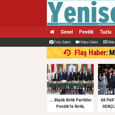
Genel
Pendik
Tuzla
Foto Galeri
Video Galeri
Maka
Flaş Haber:
M
....Büyük Birlik Partililer
AK PAR
Pendik'te Birlik,
GENÇL
‘Beraberlik ve Kardeşlik
‘POİZİ 