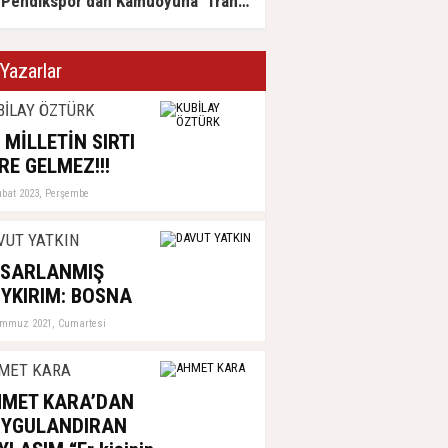
Pendikspor'dan Kamuoyuna 'Transfer Yasağı' İle İlgili Basın Açıklaması...
Yazarlar
BİLAY ÖZTÜRK
 MİLLETİN SIRTI
RE GELMEZ!!!
ubat 2023, Perşembe
VUT YATKIN
ASARLANMIŞ
YKIRIM: BOSNA
emmuz 2021, Cumartesi
MET KARA
MET KARA’DAN
UYGULANDIRAN