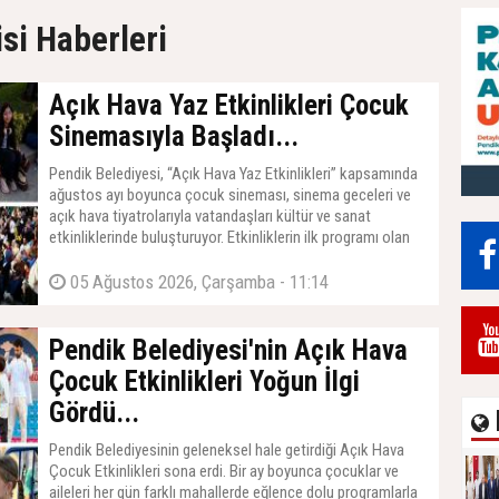
Gİ GÖRDÜ…
Selahattin Yalçın İçin
Akademisi’n
si Haberleri
Taziye Merasimi
Çocuğa Hizmet V
Düzenlendi…
Açık Hava Yaz Etkinlikleri Çocuk
Sinemasıyla Başladı...
Pendik Belediyesi, “Açık Hava Yaz Etkinlikleri” kapsamında
ağustos ayı boyunca çocuk sineması, sinema geceleri ve
açık hava tiyatrolarıyla vatandaşları kültür ve sanat
etkinliklerinde buluşturuyor. Etkinliklerin ilk programı olan
"Kaptan Pengu ve Arkadaşları 4 - Buzuldaki Sır" adlı
animasyon filminin gösterimi Pendik Millet Bahçesi’nde
05 Ağustos 2026, Çarşamba - 11:14
yoğun katılımla gerçekleştirildi.
Pendik Belediyesi'nin Açık Hava
Çocuk Etkinlikleri Yoğun İlgi
Gördü...
Pendik Belediyesinin geleneksel hale getirdiği Açık Hava
Çocuk Etkinlikleri sona erdi. Bir ay boyunca çocuklar ve
aileleri her gün farklı mahallerde eğlence dolu programlarla