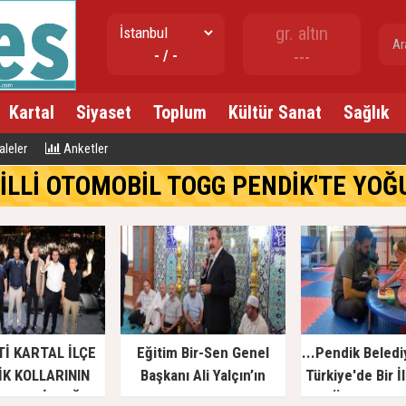
gr. altın
- / -
---
Kartal
Siyaset
Toplum
Kültür Sanat
Sağlık
12:25
GAZETE
leler
Anketler
İLLİ OTOMOBİL TOGG PENDİK'TE YOĞU
Tİ KARTAL İLÇE
Eğitim Bir-Sen Genel
...Pendik Beled
İK KOLLARININ
Başkanı Ali Yalçın’ın
Türkiye'de Bir İ
KONSERİ’ YOĞUN
Merhum Babası
...'Özel Çocuk