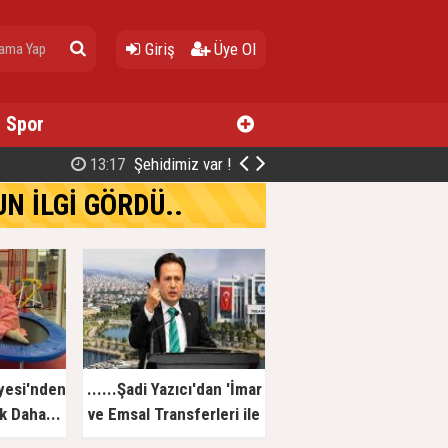
Giriş
Üye Ol
Spor
Cİ METİN YAZICI EŞİNİ KAYBETTİ
N İLGİ GÖRDÜ..
iyesi'nden
......Şadi Yazıcı'dan 'İmar
lk Daha...
ve Emsal Transferleri ile
 ve Aile
40 milyarlık Yolsuzluk'