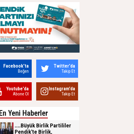
de 60
iddialarına jet yanıt:
erildi...
......“Tuzla halkı gerçeği
biliyor.....”
Facebook'ta
Twitter'da
Beğen
Takip Et
Youtube'da
Instagram'da
Abone Ol
Takip Et
En Yeni Haberler
....Büyük Birlik Partililer
Pendik'te Birlik,