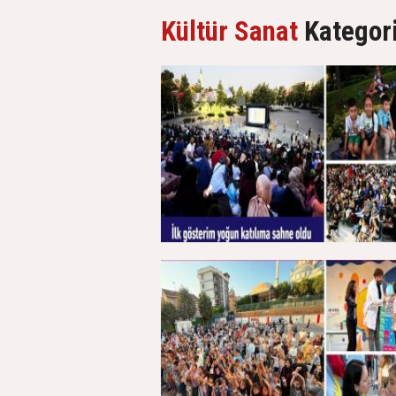
Yemeği’nde Buluştu…
İL
Kültür Sanat
Kategori