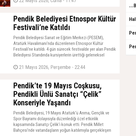
22 Mayıs 2026, Cuma - 11:47
Pendik Belediyesi Etnospor Kültür
Festivali’ne Katıldı
Pendik Belediyesi Sanat ve Eğitim Merkezi (PESEM),
Atatürk Havalimanı’nda düzenlenen Etnospor Kültür
Festivali’ne katıldı. 4 gün sürecek festivalde yer alan Pendik
Belediyesi Standında kursiyerlerin ürettiği geleneksel
sanatlara ait ürünler yer alıyor. Ziyaretçiler, ipek halı,
seramik gibi ürünleri yakında görme fırsatı elde ederken
21 Mayıs 2026, Perşembe - 22:44
üretim süreçlerine dair bilgiler de alıyor.
Pendik’te 19 Mayıs Coşkusu,
Pendikli Ünlü Sanatçı “Çelik”
Konseriyle Yaşandı
Pendik Belediyesi, 19 Mayıs Atatürk’ü Anma, Gençlik ve
Spor Bayramı dolayısıyla düzenlediği özel etkinlik
kapsamında Sanatçı Çelik’i konuk etti. Pendik Millet
Bahçesi’nde vatandaşların yoğun katılımıyla gerçekleşen