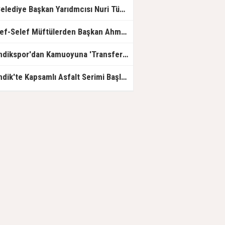
...Belediye Başkan Yarıdmcısı Nuri Tüzek, Otizmli Milli Sporcu Yusuf Eymen Otalı'yı Ağırladı...
Halef-Selef Müftülerden Başkan Ahmet Cin ve Kaymakam Mehmet Yıldız Ziyaret...
Pendikspor'dan Kamuoyuna 'Transfer Yasağı' İle İlgili Basın Açıklaması...
Pendik'te Kapsamlı Asfalt Serimi Başladı...