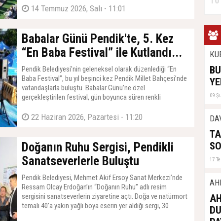
10
keyifli vakit geçirdi. Bir ay boyunca devam edecek
14 Temmuz 2026, Salı - 11:01
organizasyon kapsamında ilçedeki çocuklar her gün farklı
bir mahallede eğlendirici ve öğretici aktivitelerle buluşacak.
Babalar Günü Pendik'te, 5. Kez
“En Baba Festival” ile Kutlandı...
KU
BU
Pendik Belediyesi'nin geleneksel olarak düzenlediği “En
Baba Festival”, bu yıl beşinci kez Pendik Millet Bahçesi’nde
YE
vatandaşlarla buluştu. Babalar Günü’ne özel
09 Ş
gerçekleştirilen festival, gün boyunca süren renkli
etkinliklerle, ailelere unutulmaz bir gün yaşattı. Pendiklilerin
yoğun ilgi gösterdiği organizasyonda spor, eğlence ve
22 Haziran 2026, Pazartesi - 11:20
DA
müzik bir araya geldi.
T
SO
Doğanın Ruhu Sergisi, Pendikli
Sanatseverlerle Buluştu
17 T
Pendik Belediyesi, Mehmet Akif Ersoy Sanat Merkezi’nde
AH
Ressam Olcay Erdoğan’ın “Doğanın Ruhu” adlı resim
sergisini sanatseverlerin ziyaretine açtı. Doğa ve natürmort
AH
temalı 40’a yakın yağlı boya eserin yer aldığı sergi, 30
D
Haziran Salı gününe kadar ziyaret edilebilecek.