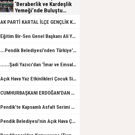
‘Beraberlik ve Kardeşlik
Yemeği’nde Buluştu…
Büyük Birlik Partisi (BBP) Pendik İlçe
AK PARTİ KARTAL İLÇE GENÇLİK KOLLARININ ‘POİZİ KONSERİ’ YOĞUN İLGİ GÖRDÜ…
Başkanlığı’nın düzenlediği birlik,
beraberlik ve kardeşlik yemeği,
Pendik Belediyesi Hayaltepe Sosyal
ğitim Bir-Sen Genel Başkanı Ali Yalçın’ın Merhum Babası Selahattin Yalçın İçin Taziye Merasimi Düzenlendi…
Tesisleri’nde gerçekleştirildi. BBP
Pendik İlçe Başkanı İshak Satıcı'nın
öncülüğünde gerçekleştirilen
..Pendik Belediyesi'nden Türkiye'de Bir İlk Daha... ...'Özel Çocuk ve Aile Akademisi’nde 60 Çocuğa Hizmet Verildi...
programa teşkilat mensubu partililer
yoğun bir katılım gösterdi.
.....Şadi Yazıcı'dan 'İmar ve Emsal Transferleri ile 40 milyarlık Yolsuzluk' iddialarına jet yanıt: ......“Tuzla halkı gerçeği biliyor.....”
Açık Hava Yaz Etkinlikleri Çocuk Sinemasıyla Başladı...
CUMHURBAŞKANI ERDOĞAN’DAN AK PARTİ KARTAL İLÇE TEŞKİLATINA TEŞEKKÜR PLAKETİ…
Pendik'te Kapsamlı Asfalt Serimi Başladı...
Pendik Belediyesi'nin Açık Hava Çocuk Etkinlikleri Yoğun İlgi Gördü...