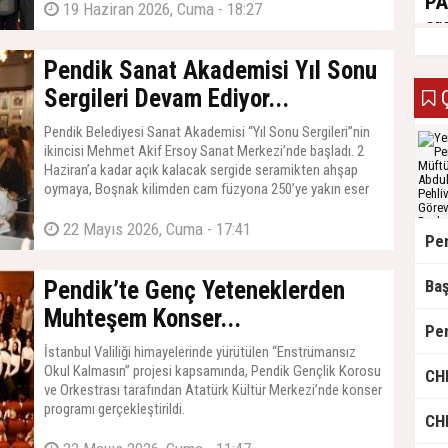
PA
19 Haziran 2026, Cuma - 18:27
ar
14 H
Pendik Sanat Akademisi Yıl Sonu
Sergileri Devam Ediyor...
Ç
Pendik Belediyesi Sanat Akademisi “Yıl Sonu Sergileri”nin
ikincisi Mehmet Akif Ersoy Sanat Merkezi’nde başladı. 2
Haziran’a kadar açık kalacak sergide seramikten ahşap
oymaya, Boşnak kilimden cam füzyona 250’ye yakın eser
sanatseverlerin beğenisine sunulacak.
22 Mayıs 2026, Cuma - 17:41
Pendik’te Genç Yeteneklerden
Muhteşem Konser...
İstanbul Valiliği himayelerinde yürütülen “Enstrümansız
Okul Kalmasın” projesi kapsamında, Pendik Gençlik Korosu
ve Orkestrası tarafından Atatürk Kültür Merkezi’nde konser
programı gerçekleştirildi.