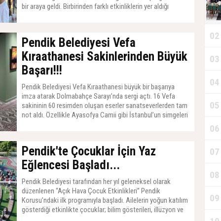
bir araya geldi. Birbirinden farklı etkinliklerin yer aldığı
organizasyona toplam 10 bin çocuk katıldı.
03 Ağustos 2026, Pazartesi - 17:20
02
Pendik Belediyesi Vefa
Kıraathanesi Sakinlerinden Büyük
03
E
Başarı!!!
04
.
Pendik Belediyesi Vefa Kıraathanesi büyük bir başarıya
imza atarak Dolmabahçe Sarayı’nda sergi açtı. 16 Vefa
05
.
sakininin 60 resimden oluşan eserler sanatseverlerden tam
not aldı. Özellikle Ayasofya Camii gibi İstanbul’un simgeleri
haline gelmiş yapılar ve eski semtlere ait sokak
06
resimlerindeki “gerçekçilik” dikkat çekti. Belediye Başkanı
21 Temmuz 2026, Salı - 19:53
Ahmet Cin Vefa Kıraathanesi sakinlerini başarılarından
Pendik'te Çocuklar İçin Yaz
07
dolayı kutlayarak; “Eserleri hazırlayan büyüklerimizi gayretli
çalışmalarından ötürü tebrik ediyorum” dedi.
Eğlencesi Başladı...
08
Pendik Belediyesi tarafından her yıl geleneksel olarak
düzenlenen “Açık Hava Çocuk Etkinlikleri” Pendik
09
Korusu’ndaki ilk programıyla başladı. Ailelerin yoğun katılım
gösterdiği etkinlikte çocuklar; bilim gösterileri, illüzyon ve
jonglör performansları, yüz boyama, palyaço gösterileri ile