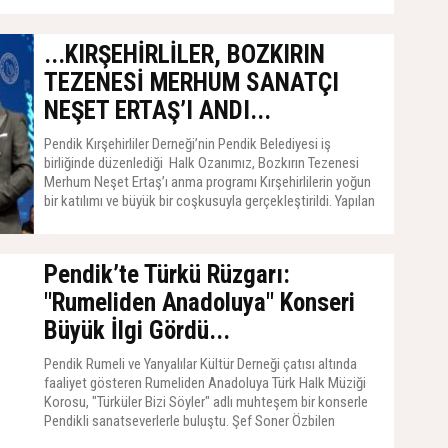
konsere katılan Pendik Belediye Başkanı Ahmet Cin: “Bu
güzel bayramda Pendikli bir sanatçıyla ve okul arkadaşım
20 Mayıs 2026, Çarşamba - 17:11
olan Çelik kardeşimle beraber olmak istedik” diyerek
...KIRŞEHİRLİLER, BOZKIRIN
sanatçıya teşekkür etti.
TEZENESİ MERHUM SANATÇI
NEŞET ERTAŞ’I ANDI...
Pendik Kırşehirliler Derneği’nin Pendik Belediyesi iş
birliğinde düzenlediği Halk Ozanımız, Bozkırın Tezenesi
Merhum Neşet Ertaş’ı anma programı Kırşehirlilerin yoğun
bir katılımı ve büyük bir coşkusuyla gerçekleştirildi. Yapılan
konuşmalarda merhum halk ozanı Neşet Ertaş’ın hayatı ve
sanatsal alanda ortaya koyduğu değerler anlatıldığı
17 Mayıs 2026, Pazar - 20:41
programda sahne alan Kırşehirli Sanatçı Tahir Uçar’da kendi
Pendik’te Türkü Rüzgarı:
yorumlarıyla Merhum Neşet Ertaş’ın eserlerini seslendirdi.
"Rumeliden Anadoluya" Konseri
Büyük İlgi Gördü...
Pendik Rumeli ve Yanyalılar Kültür Derneği çatısı altında
faaliyet gösteren Rumeliden Anadoluya Türk Halk Müziği
Korosu, "Türküler Bizi Söyler" adlı muhteşem bir konserle
Pendikli sanatseverlerle buluştu. Şef Soner Özbilen
yönetimindeki koro, 11 Mayıs Pazartesi akşamı Pendik