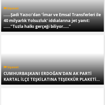
Siyaset
......Şadi Yazıcı'dan 'İmar ve Emsal Transferleri ile
40 milyarlık Yolsuzluk' iddialarına jet yanıt:
......“Tuzla halkı gerçeği biliyor.....”
Siyaset
CUMHURBAŞKANI ERDOĞAN’DAN AK PARTİ
KARTAL İLÇE TEŞKİLATINA TEŞEKKÜR PLAKETİ…