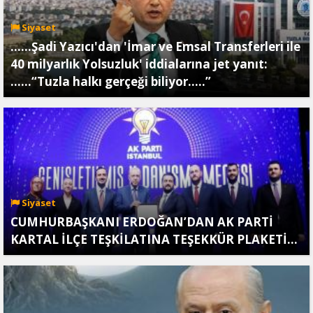
Siyaset
......Şadi Yazıcı'dan 'İmar ve Emsal Transferleri ile
40 milyarlık Yolsuzluk' iddialarına jet yanıt:
......“Tuzla halkı gerçeği biliyor.....”
Siyaset
CUMHURBAŞKANI ERDOĞAN’DAN AK PARTİ
KARTAL İLÇE TEŞKİLATINA TEŞEKKÜR PLAKETİ…