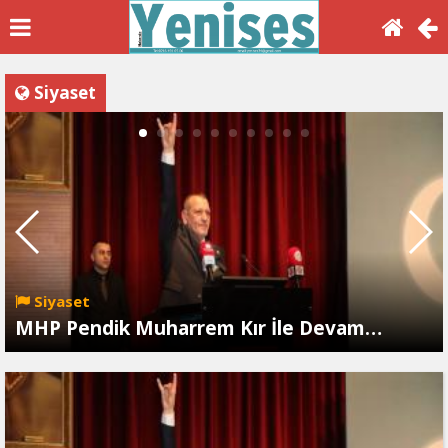
Siyaset
Siyaset
MHP Pendik Muharrem Kır İle Devam…