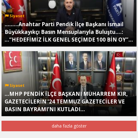
Siyaset
.........Anahtar Parti Pendik İlçe Başkanı İsmail
Büyükkayıkçı Basın Mensuplarıyla Buluştu....:
...“HEDEFİMİZ İLK GENEL SEÇİMDE 100 BİN OY”...
Siyaset
...MHP PENDİK İLÇE BAŞKANI MUHARREM KIR,
GAZETECİLERİN ‘24 TEMMUZ GAZETECİLER VE
BASIN BAYRAMI’NI KUTLADI…
daha fazla göster